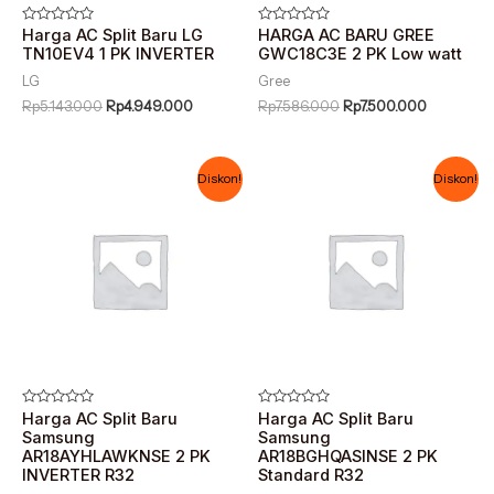
Dinilai
Harga AC Split Baru LG
Dinilai
HARGA AC BARU GREE
0
0
TN10EV4 1 PK INVERTER
GWC18C3E 2 PK Low watt
dari
dari
5
5
LG
Gree
Rp
5.143.000
Rp
4.949.000
Rp
7.586.000
Rp
7.500.000
Harga
Harga
Harga
Harga
Diskon!
Diskon!
aslinya
saat
aslinya
saat
adalah:
ini
adalah:
ini
Rp8.850.000.
adalah:
Rp7.464.000.
adalah:
Rp8.469.000.
Rp7.309.0
Dinilai
Harga AC Split Baru
Dinilai
Harga AC Split Baru
0
0
Samsung
Samsung
dari
dari
AR18AYHLAWKNSE 2 PK
AR18BGHQASINSE 2 PK
5
5
INVERTER R32
Standard R32