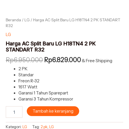
Beranda
/
LG
/ Harga AC Split Baru LG H18TN4 2 PK STANDART
R32
LG
Harga AC Split Baru LG H18TN4 2 PK
STANDART R32
Rp
6.950.000
Rp
6.829.000
& Free Shipping
2 PK
Standar
Freon R-32
1617 Watt
Garansi 1 Tahun Sparepart
Garansi 3 Tahun Kompressor
Tambah ke keranjang
Kategori:
LG
Tag:
2 pk
,
LG