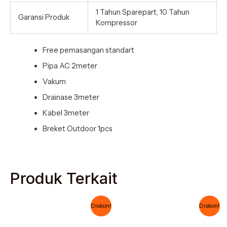
1 Tahun Sparepart, 10 Tahun
Garansi Produk
Kompressor
Free pemasangan standart
Pipa AC 2meter
Vakum
Drainase 3meter
Kabel 3meter
Breket Outdoor 1pcs
Produk Terkait
Harga
Harga
Harga
Harga
Diskon!
Diskon!
aslinya
saat
aslinya
saat
adalah:
ini
adalah:
ini