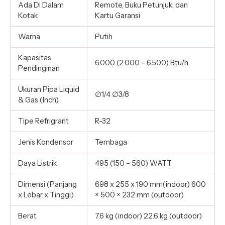
Ada Di Dalam
Remote, Buku Petunjuk, dan
Kotak
Kartu Garansi
Warna
Putih
Kapasitas
6.000 (2.000 – 6.500) Btu/h
Pendinginan
Ukuran Pipa Liquid
∅1/4 ∅3/8
& Gas (Inch)
Tipe Refrigrant
R-32
Jenis Kondensor
Tembaga
Daya Listrik
495 (150 – 560) WATT
Dimensi (Panjang
698 x 255 x 190 mm(indoor) 600
x Lebar x Tinggi)
× 500 × 232 mm (outdoor)
Berat
7.6 kg (indoor) 22.6 kg (outdoor)