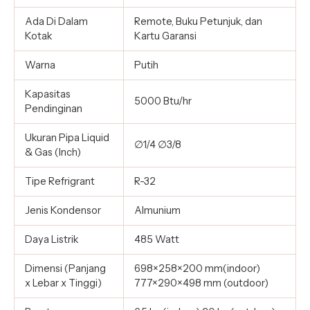
Ada Di Dalam
Remote, Buku Petunjuk, dan
Kotak
Kartu Garansi
Warna
Putih
Kapasitas
5000 Btu/hr
Pendinginan
Ukuran Pipa Liquid
∅1/4 ∅3/8
& Gas (Inch)
Tipe Refrigrant
R-32
Jenis Kondensor
Almunium
Daya Listrik
485 Watt
Dimensi (Panjang
698×258×200 mm(indoor)
x Lebar x Tinggi)
777×290×498 mm (outdoor)