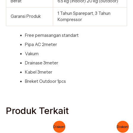
Berat
6.5 kg (indoor) 20 kg (outdoor)
1 Tahun Sparepart, 3 Tahun
Garansi Produk
Kompressor
Free pemasangan standart
Pipa AC 2meter
Vakum
Drainase 3meter
Kabel 3meter
Breket Outdoor 1pcs
Produk Terkait
Harga
Harga
Harga
Harga
Diskon!
Diskon!
aslinya
saat
aslinya
saat