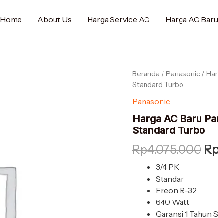
Rp
Home
About Us
Harga Service AC
Harga AC Baru
Kuantitas
Beranda
/
Panasonic
/ Ha
Ha
Harga
Standard Turbo
as
AC
Panasonic
Baru
ad
Panasonic
Harga AC Baru Pa
CS-
Rp
Standard Turbo
ZN7WKP
3/4
Rp
4.075.000
R
PK
Split
3/4 PK
Standard
Standar
Turbo
Freon R-32
640 Watt
Garansi 1 Tahun 