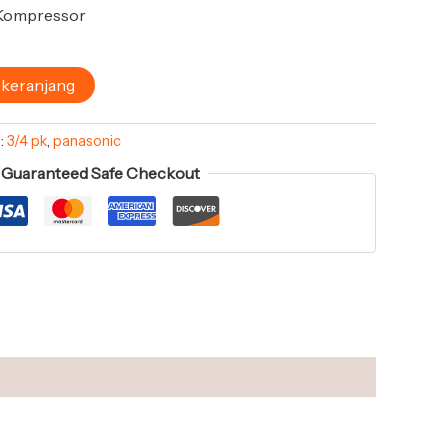
 Kompressor
 keranjang
:
3/4 pk
,
panasonic
Guaranteed Safe Checkout