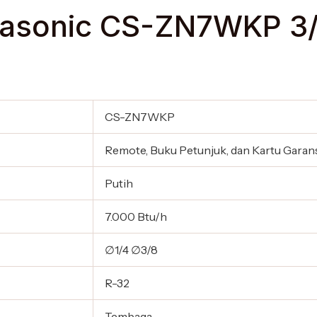
nasonic CS-ZN7WKP 3/
CS-ZN7WKP
Remote, Buku Petunjuk, dan Kartu Garan
Putih
7.000 Btu/h
∅1/4 ∅3/8
R-32
Tembaga