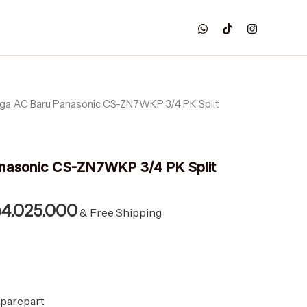
4.075.000.
adalah:
Panasonic
Rp4.025.000.
CS-
ZN7WKP
3/4
PK
Split
Standard
rga AC Baru Panasonic CS-ZN7WKP 3/4 PK Split
rga
Harga
Turbo
linya
saat
alah:
ini
nasonic CS-ZN7WKP 3/4 PK Split
4.075.000.
adalah:
Rp4.025.000.
p
4.025.000
& Free Shipping
Sparepart