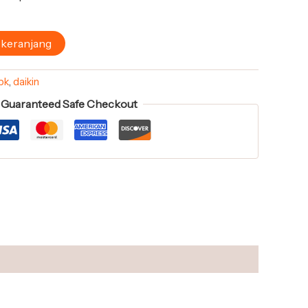
 keranjang
 pk
,
daikin
Guaranteed Safe Checkout