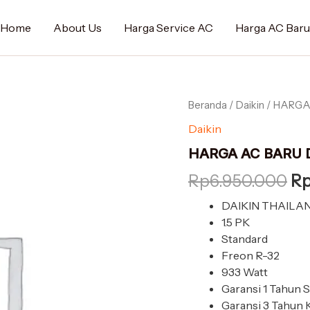
Rp
Home
About Us
Harga Service AC
Harga AC Baru
Kuantitas
Beranda
/
Daikin
/ HARGA 
Ha
HARGA
Daikin
as
AC
BARU
HARGA AC BARU D
ad
DAIKIN
THAILAND
Rp
6.950.000
R
Rp
FTC35NV14
1,5
DAIKIN THAILA
PK
1.5 PK
Standard
Freon R-32
933 Watt
Garansi 1 Tahun 
Garansi 3 Tahun