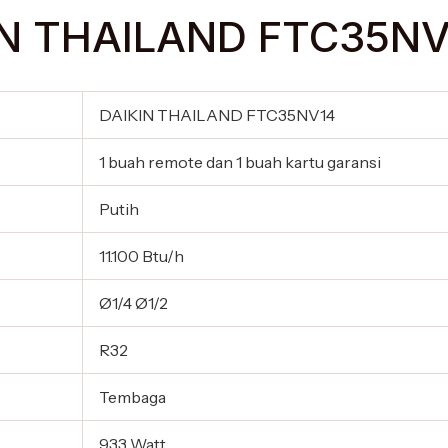
IN THAILAND FTC35NV1
DAIKIN THAILAND FTC35NV14
1 buah remote dan 1 buah kartu garansi
Putih
11.100 Btu/h
Ø1/4 Ø1/2
R32
Tembaga
933 Watt