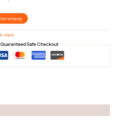
 keranjang
pk
,
aqua
Guaranteed Safe Checkout