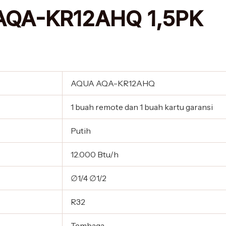
 AQA-KR12AHQ 1,5PK
AQUA AQA-KR12AHQ
1 buah remote dan 1 buah kartu garansi
Putih
12.000 Btu/h
∅1/4 ∅1/2
R32
Tembaga