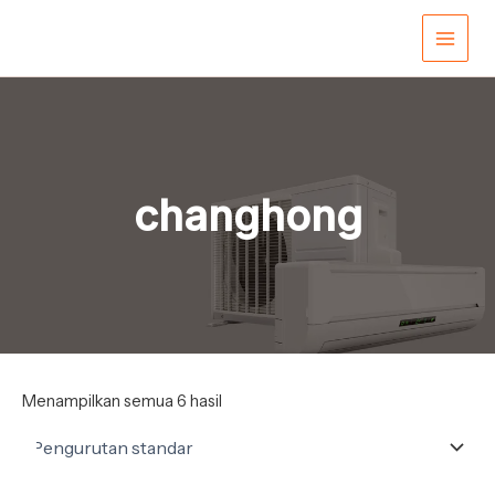
Lewati
Main
ke
konten
Men
changhong
Menampilkan semua 6 hasil