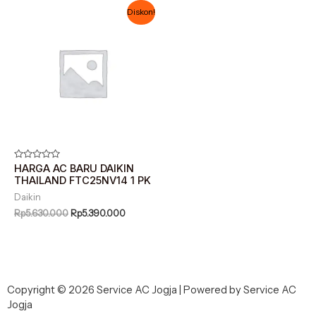
Harga
Harga
Diskon!
aslinya
saat
adalah:
ini
Rp5.630.000.
adalah:
Rp5.390.000.
Dinilai
HARGA AC BARU DAIKIN
0
THAILAND FTC25NV14 1 PK
dari
5
Daikin
Rp
5.630.000
Rp
5.390.000
Copyright © 2026 Service AC Jogja | Powered by Service AC
Jogja