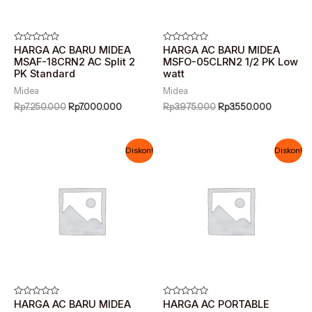
Dinilai
HARGA AC BARU MIDEA
Dinilai
HARGA AC BARU MIDEA
0
0
MSAF-18CRN2 AC Split 2
MSFO-05CLRN2 1/2 PK Low
dari
dari
PK Standard
watt
5
5
Midea
Midea
Rp
7.250.000
Rp
7.000.000
Rp
3.975.000
Rp
3.550.000
Harga
Harga
Harga
Harga
Diskon!
Diskon!
aslinya
saat
aslinya
saat
adalah:
ini
adalah:
ini
Rp4.270.000.
adalah:
Rp5.299.000.
adalah:
Rp3.900.000.
Rp4.615.0
Dinilai
HARGA AC BARU MIDEA
Dinilai
HARGA AC PORTABLE
0
0