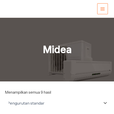
Lewati
Main
ke
konten
Men
Midea
Menampilkan semua 9 hasil